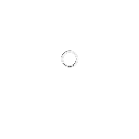
Nisan 2022
Mart 2022
Şubat 2022
Ekim 2021
Nisan 2021
Aralık 2020
Kasım 2020
Ekim 2020
Ağustos 2020
Temmuz 2020
Haziran 2020